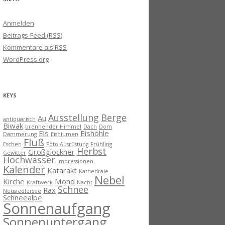
Anmelden
Beitrags-Feed (
RSS
)
Kommentare als
RSS
WordPress.org
KEYS
Ausstellung
Berge
Au
antiquarisch
Biwak
brennender Himmel
Dach
Dom
Eis
Eishöhle
Dämmerung
Eisblumen
Fluß
Eschen
Foto Ausrüstung
Frühling
Herbst
Großglockner
Gewitter
Hochwasser
Impressionen
Kalender
Katarakt
Kathedrale
Nebel
Kirche
Mond
Kraftwerk
Nacht
Schnee
Rax
Neusiedlersee
Schneealpe
Sonnenaufgang
Sonnenuntergang