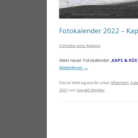
Fotokalender 2022 – Ka
Schreibe eine Antwort
Mein neuer Fotokalender
‚KAPS & KÜ
Weiterlesen
→
Dieser Beitrag wurde unter
Allgemein
,
Kal
2021
von
Gerald Winkler
.