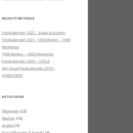
u
c
h
NEUESTE BEITRÄGE
e
n
Fotokalender 2022 – Kaps & Küsten
n
Fotokalender 2021, 1000 Meilen – 1000
a
Momente
c
1000 Meilen – 1000 Momente
h
Fotokalender 2020 – STILLE
:
der neue Fotokalender 2019 –
HORIZONTE
KATEGORIEN
Allgemein
(22)
Alpines
(12)
analog
(3)
Ausstellungen & Events
(4)