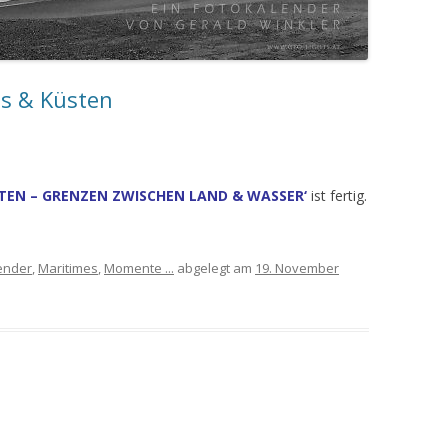
ps & Küsten
STEN – GRENZEN ZWISCHEN LAND & WASSER‘
ist fertig.
ender
,
Maritimes
,
Momente ...
abgelegt am
19. November